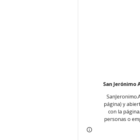
San Jerónimo 
SanJeronimo.An
página) y abier
con la página
personas o emp
Report abuse